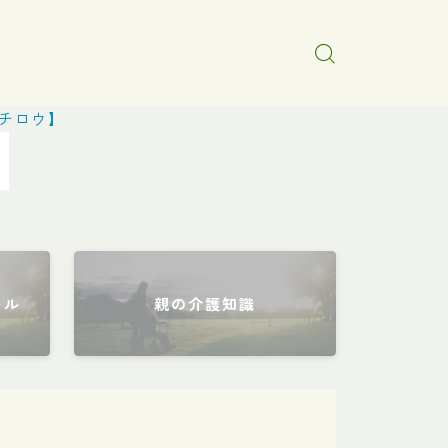
イチロウ】
ール
親の介護知識