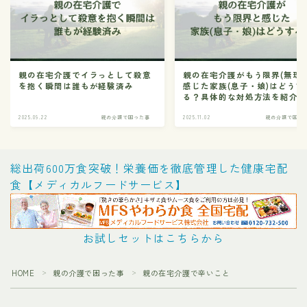
親の在宅介護でイラっとして殺意
親の在宅介護がもう限界(無理)
を抱く瞬間は誰もが経験済み
感じた家族(息子・娘)はどうす
る？具体的な対処方法を紹介
2025.09.22
親の介護で困った事
2025.11.02
親の介護で困っ
総出荷600万食突破！栄養価を徹底管理した健康宅配
食【メディカルフードサービス】
お試しセットはこちらから
HOME
親の介護で困った事
親の在宅介護で辛いこと
＞
＞